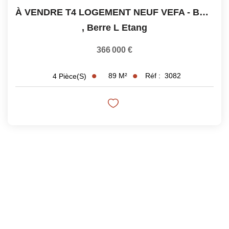
À VENDRE T4 LOGEMENT NEUF VEFA - BERRE L'ETANG
,
Berre L Etang
366 000 €
89
M²
Réf :
3082
4
Pièce(s)