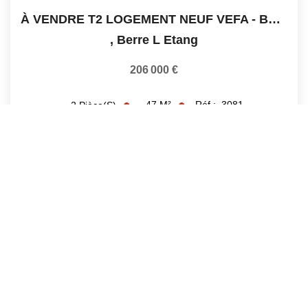
À VENDRE T2 LOGEMENT NEUF VEFA - BERRE L'ETANG
,
Berre L Etang
206 000 €
47
M²
Réf :
3081
2
Pièce(s)