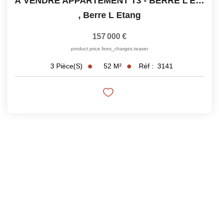
À VENDRE APPARTEMENT T3 - BERRE L'ÉTANG
,
Berre L Etang
157 000 €
product.price.fees_charges.teaser
52
M²
Réf :
3141
3
Pièce(s)