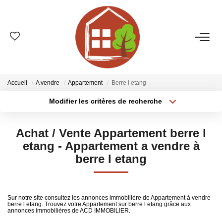
VENTES
ESTIMATION
Accueil
A vendre
Appartement
Berre l etang
Modifier les critères de recherche
Type de transaction
Localisation
LOCATIONS
Acheter
Localisation
Achat / Vente Appartement berre l
Type de bien
GESTION
Sélectionnez...
Surface min
etang - Appartement a vendre à
berre l etang
Plus de critères
Budget max
LE GROUPE
Créer une alerte
Qui Sommes-Nous ?
Sur notre site consultez les annonces immobilière de Appartement à vendre
berre l etang. Trouvez votre Appartement sur berre l etang grâce aux
Nos Agences
annonces immobilières de ACD IMMOBILIER.