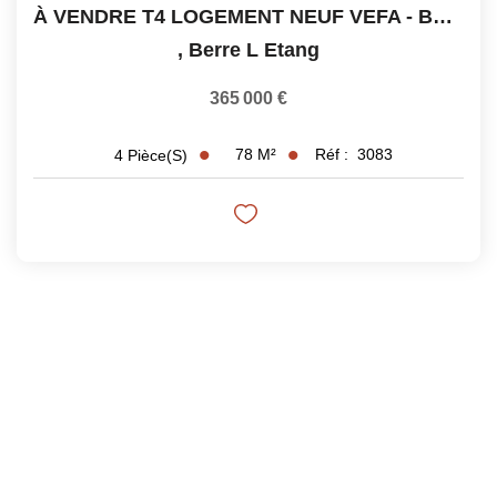
À VENDRE T4 LOGEMENT NEUF VEFA - BERRE L'ETANG
,
Berre L Etang
365 000 €
78
M²
Réf :
3083
4
Pièce(s)