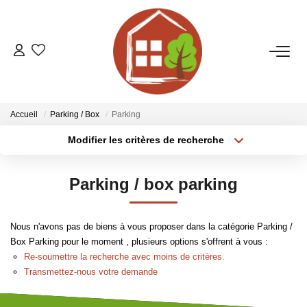
VENTES
ESTIMATION
Accueil
Parking / Box
Parking
Modifier les critères de recherche
LOCATIONS
Localisation
Type de transaction
Surface min
Parking / box parking
Type de bien
GESTION
Plus de critères
Budget max
Nous n'avons pas de biens à vous proposer dans la catégorie Parking /
LE GROUPE
Créer une alerte
Box Parking pour le moment , plusieurs options s'offrent à vous :
Re-soumettre la recherche avec moins de critères.
Qui Sommes-Nous ?
Transmettez-nous votre demande
Nos Agences
Notre Équipe