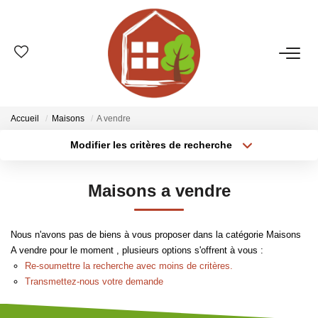
VENTES
ESTIMATION
Accueil
Maisons
A vendre
Modifier les critères de recherche
Type de transaction
Localisation
LOCATIONS
Acheter
Localisation
Maisons a vendre
Type de bien
GESTION
Sélectionnez...
Surface min
Nous n'avons pas de biens à vous proposer dans la catégorie Maisons
Plus de critères
Budget max
LE GROUPE
A vendre pour le moment , plusieurs options s'offrent à vous :
Re-soumettre la recherche avec moins de critères.
Créer une alerte
Qui Sommes-Nous ?
Transmettez-nous votre demande
Nos Agences