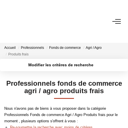
VENTES
ESTIMATION
Accueil
Professionnels
Fonds de commerce
Agri / Agro
Produits frais
LOCATIONS
Modifier les critères de recherche
Localisation
Type de transaction
Surface min
GESTION
Professionnels fonds de commerce
Type de bien
agri / agro produits frais
Plus de critères
Budget max
LE GROUPE
Créer une alerte
Nous n'avons pas de biens à vous proposer dans la catégorie
Qui Sommes-Nous ?
Professionnels Fonds de commerce Agri / Agro Produits frais pour le
Nos Agences
moment , plusieurs options s'offrent à vous :
Re-soumettre la recherche avec moins de critères.
Notre Équipe