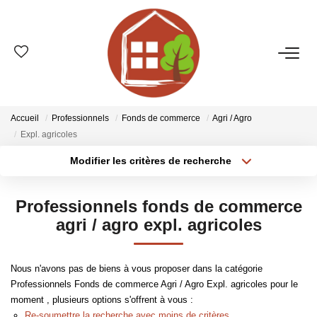
VENTES
ESTIMATION
Accueil
Professionnels
Fonds de commerce
Agri / Agro
Expl. agricoles
LOCATIONS
Modifier les critères de recherche
Type de transaction
Localisation
Acheter
Localisation
GESTION
Professionnels fonds de commerce
Type de bien
Sélectionnez...
Surface min
agri / agro expl. agricoles
LE GROUPE
Plus de critères
Budget max
Nous n'avons pas de biens à vous proposer dans la catégorie
Qui Sommes-Nous ?
Professionnels Fonds de commerce Agri / Agro Expl. agricoles pour le
Créer une alerte
Nos Agences
moment , plusieurs options s'offrent à vous :
Re-soumettre la recherche avec moins de critères.