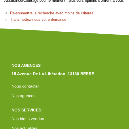
Assurance/Courtage pour le moment , plusieurs options s'offrent à vous
Notre Équipe
:
Nos Actualités
Re-soumettre la recherche avec moins de critères.
Transmettez-nous votre demande
Avis Clients
Contact
NOS AGENCES
15 Avenue De La Libération, 13130 BERRE
Nous contacter
Nos agences
NOS SERVICES
Nos biens vendus
Nos actualités