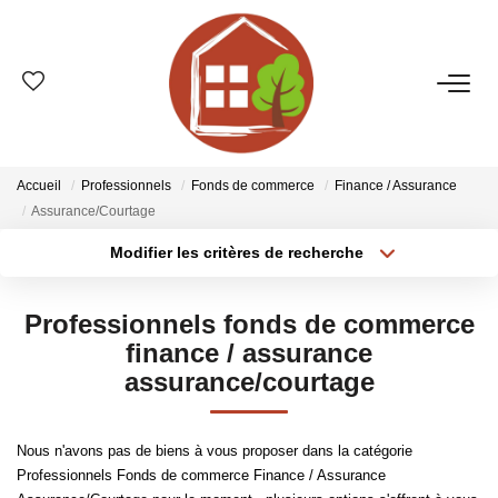
VENTES
ESTIMATION
Accueil
Professionnels
Fonds de commerce
Finance / Assurance
Assurance/Courtage
LOCATIONS
Modifier les critères de recherche
Type de transaction
Localisation
Acheter
Localisation
GESTION
Professionnels fonds de commerce
Type de bien
Sélectionnez...
Surface min
finance / assurance
assurance/courtage
LE GROUPE
Plus de critères
Budget max
Qui Sommes-Nous ?
Nous n'avons pas de biens à vous proposer dans la catégorie
Créer une alerte
Nos Agences
Professionnels Fonds de commerce Finance / Assurance