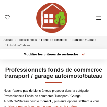
VENTES
ESTIMATION
Accueil
Professionnels
Fonds de commerce
Transport / Garage
Auto/Moto/Bateau
LOCATIONS
Modifier les critères de recherche
Type de transaction
Localisation
Acheter
Localisation
GESTION
Professionnels fonds de commerce
Type de bien
Sélectionnez...
Surface min
transport / garage auto/moto/bateau
LE GROUPE
Plus de critères
Budget max
Nous n'avons pas de biens à vous proposer dans la catégorie
Qui Sommes-Nous ?
Professionnels Fonds de commerce Transport / Garage
Créer une alerte
Nos Agences
Auto/Moto/Bateau pour le moment , plusieurs options s'offrent à vous :
Re-soumettre la recherche avec moins de critères.