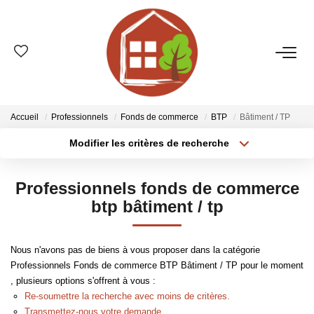
VENTES
ESTIMATION
Accueil
Professionnels
Fonds de commerce
BTP
Bâtiment / TP
Modifier les critères de recherche
Type de transaction
Localisation
LOCATIONS
Acheter
Localisation
Professionnels fonds de commerce
Type de bien
GESTION
Sélectionnez...
Surface min
btp bâtiment / tp
Plus de critères
Budget max
LE GROUPE
Nous n'avons pas de biens à vous proposer dans la catégorie
Professionnels Fonds de commerce BTP Bâtiment / TP pour le moment
Créer une alerte
Qui Sommes-Nous ?
, plusieurs options s'offrent à vous :
Nos Agences
Re-soumettre la recherche avec moins de critères.
Transmettez-nous votre demande