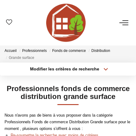
VENTES
ESTIMATION
Accueil
Professionnels
Fonds de commerce
Distribution
Grande surface
LOCATIONS
Modifier les critères de recherche
Type de transaction
Localisation
Acheter
Localisation
GESTION
Professionnels fonds de commerce
Type de bien
Sélectionnez...
Surface min
distribution grande surface
LE GROUPE
Plus de critères
Budget max
Nous n'avons pas de biens à vous proposer dans la catégorie
Qui Sommes-Nous ?
Professionnels Fonds de commerce Distribution Grande surface pour le
Créer une alerte
Nos Agences
moment , plusieurs options s'offrent à vous :
Re-soumettre la recherche avec moins de critères.