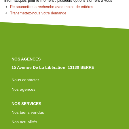
informatiques pour le moment , plusieurs options s'offrent à vous :
Notre Équipe
Re-soumettre la recherche avec moins de critères.
Nos Actualités
Transmettez-nous votre demande
Avis Clients
Contact
NOS AGENCES
15 Avenue De La Libération, 13130 BERRE
Nous contacter
Nos agences
NOS SERVICES
Nos biens vendus
Nos actualités