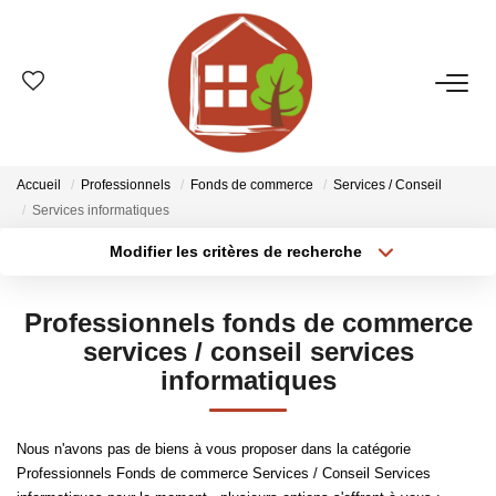
VENTES
ESTIMATION
Accueil
Professionnels
Fonds de commerce
Services / Conseil
Services informatiques
LOCATIONS
Modifier les critères de recherche
Type de transaction
Localisation
Acheter
Localisation
GESTION
Professionnels fonds de commerce
Type de bien
Sélectionnez...
Surface min
services / conseil services
informatiques
LE GROUPE
Plus de critères
Budget max
Qui Sommes-Nous ?
Nous n'avons pas de biens à vous proposer dans la catégorie
Créer une alerte
Nos Agences
Professionnels Fonds de commerce Services / Conseil Services