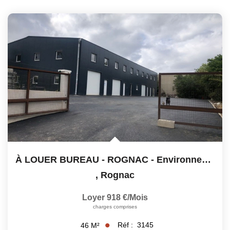
Notre Équipe
Nos Actualités
Avis Clients
Contact
À LOUER BUREAU - ROGNAC - Environnement Calme Et...
,
Rognac
Loyer 918 €/mois
charges comprises
Réf :
3145
46
M²