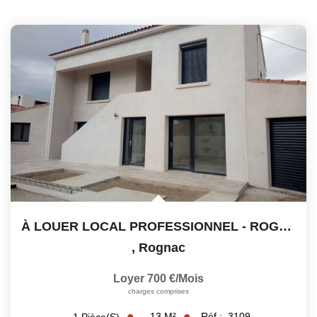
À LOUER LOCAL PROFESSIONNEL - ROGNAC
,
Rognac
Loyer 700 €/mois
charges comprises
13
M²
Réf :
3109
1
Pièce(s)