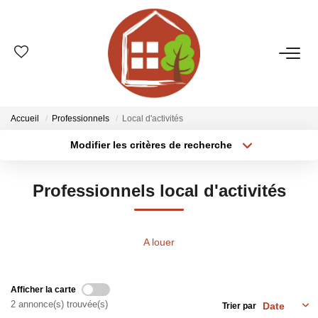
VENTES
ESTIMATION
Accueil
Professionnels
Local d'activités
Modifier les critères de recherche
Type de transaction
Localisation
LOCATIONS
Acheter
Localisation
Professionnels local d'activités
Type de bien
GESTION
Sélectionnez...
Surface min
Plus de critères
Budget max
LE GROUPE
A louer
Créer une alerte
Qui Sommes-Nous ?
Afficher la carte
Nos Agences
2 annonce(s) trouvée(s)
Trier par