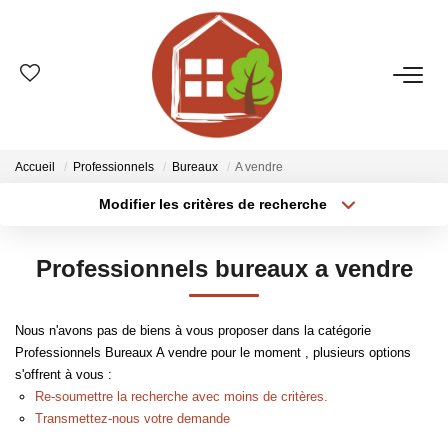
VENTES
ESTIMATION
Accueil
Professionnels
Bureaux
A vendre
Modifier les critères de recherche
Type de transaction
Localisation
LOCATIONS
Acheter
Localisation
Professionnels bureaux a vendre
Type de bien
GESTION
Sélectionnez...
Surface min
Nous n'avons pas de biens à vous proposer dans la catégorie
Plus de critères
Budget max
LE GROUPE
Professionnels Bureaux A vendre pour le moment , plusieurs options
s'offrent à vous :
Créer une alerte
Qui Sommes-Nous ?
Re-soumettre la recherche avec moins de critères.
Transmettez-nous votre demande
Nos Agences