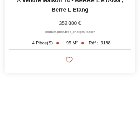
A Vendre Maison T4 - BERRE L'ETANG
,
Berre L Etang
352 000 €
product.price.fees_charges.teaser
95
M²
Réf :
3188
4
Pièce(s)