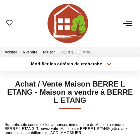
VENTES
ESTIMATION
Accueil
A vendre
Maison
BERRE L ETANG
Modifier les critères de recherche
Type de transaction
Localisation
LOCATIONS
Acheter
Localisation
Achat / Vente Maison BERRE L
Type de bien
GESTION
Sélectionnez...
Surface min
ETANG - Maison a vendre à BERRE
L ETANG
Plus de critères
Budget max
LE GROUPE
Créer une alerte
Qui Sommes-Nous ?
Sur notre site consultez les annonces immobilière de Maison à vendre
BERRE L ETANG. Trouvez votre Maison sur BERRE L ETANG grâce aux
Nos Agences
annonces immobilières de ACD IMMOBILIER.