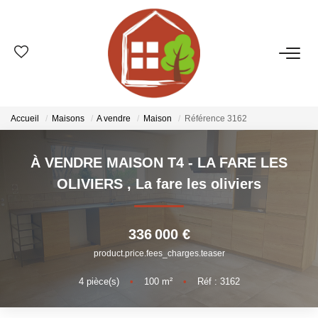
VENTES
ESTIMATION
Accueil
Maisons
A vendre
Maison
Référence 3162
LOCATIONS
À VENDRE MAISON T4 - LA FARE LES
OLIVIERS
,
La fare les oliviers
GESTION
336 000 €
LE GROUPE
product.price.fees_charges.teaser
Qui Sommes-Nous ?
4
pièce(s)
•
100
m²
•
Réf : 3162
Nos Agences