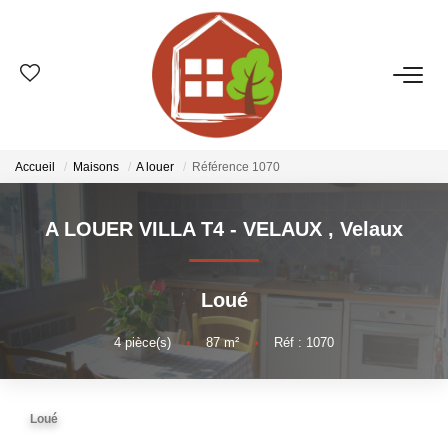
VENTES
ESTIMATION
Accueil
Maisons
A louer
Référence 1070
LOCATIONS
A LOUER VILLA T4 - VELAUX
,
Velaux
GESTION
Loué
LE GROUPE
4
pièce(s)
•
87
m²
•
Réf : 1070
Qui Sommes-Nous ?
Loué
Nos Agences