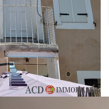
laux, proximité commerces et école - 15 min AIX TGV et
 maison de village ,d'une surface habitable de 59 m² composé
une chambre et d'une salle d'eau avec WC.
oir.
ge standard entre 1440€ et 2000€. Pour la date de référence