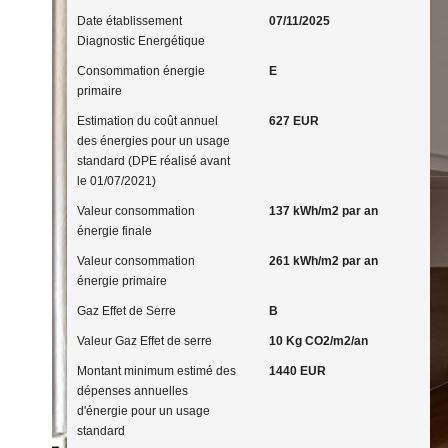
Date établissement
07/11/2025
Diagnostic Energétique
Consommation énergie
E
primaire
Estimation du coût annuel
627 EUR
des énergies pour un usage
standard (DPE réalisé avant
le 01/07/2021)
Valeur consommation
137 kWh/m2 par an
énergie finale
Valeur consommation
261 kWh/m2 par an
énergie primaire
Gaz Effet de Serre
B
Valeur Gaz Effet de serre
10 Kg CO2/m2/an
Montant minimum estimé des
1440 EUR
dépenses annuelles
d'énergie pour un usage
standard