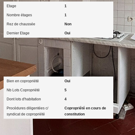
Etage
1
Nombre étages
1
Rez de chaussée
Non
Dernier Etage
Oui
Copropriété
Bien en copropriété
Oui
Nb Lots Copropriété
5
Dont lots d'habitation
4
Procédures diligentées c/
Copropriété en cours de
syndicat de copropriété
constitution