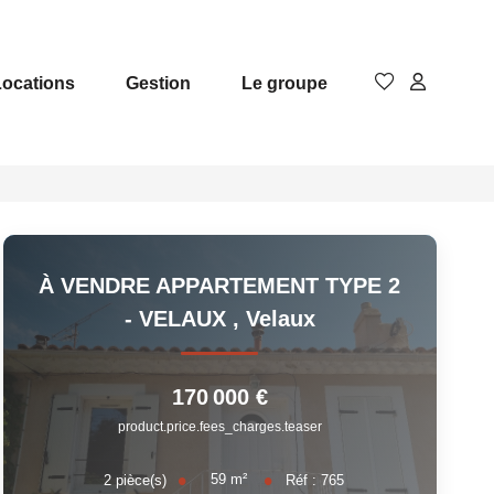
Locations
Gestion
Le groupe
À VENDRE APPARTEMENT TYPE 2
- VELAUX
,
Velaux
170 000 €
product.price.fees_charges.teaser
59
m²
2
pièce(s)
Réf :
765