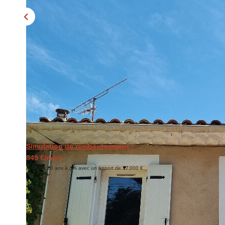
Simulation de remboursement :
849 €/mois
pendant 20 ans à 3% avec un apport de 17 000 €
Description
Réf : 765