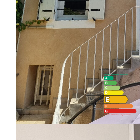
***SOUS OFFRE*** À vendre dans le centre du village de Ve
Aéroport Marseille Provence- spacieux appartement T2 dans
d'une entrée, d'une cuisine aménagée, d'un salon/séjour, d'
Copropriété de 5 lots. Libre de tout occupant - Travaux à prév
**
Honoraires à la charge du vendeur
Diagnostics énergétiques
Montant estimé des dépenses annuelles d'énergie pour un usa
15/08/2007.