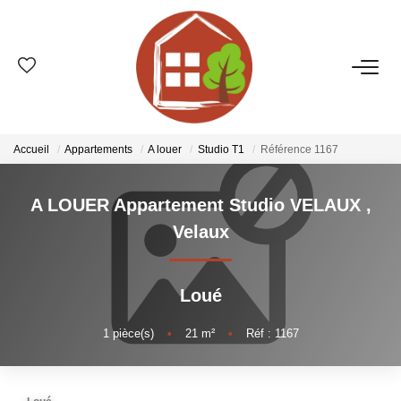
VENTES
ESTIMATION
Accueil
Appartements
A louer
Studio T1
Référence 1167
LOCATIONS
A LOUER Appartement Studio VELAUX
,
Velaux
GESTION
Loué
LE GROUPE
1
pièce(s)
•
21
m²
•
Réf : 1167
Qui Sommes-Nous ?
Nos Agences