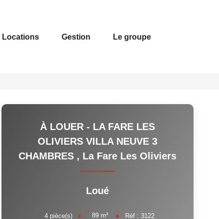
Locations
Gestion
Le groupe
À LOUER - LA FARE LES
OLIVIERS VILLA NEUVE 3
CHAMBRES
,
La Fare Les Oliviers
Loué
89
m²
4
pièce(s)
Réf :
3122