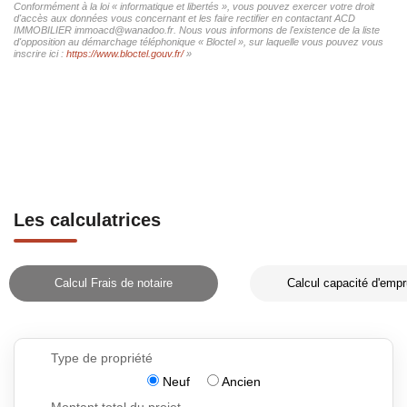
Conformément à la loi « informatique et libertés », vous pouvez exercer votre droit
d'accès aux données vous concernant et les faire rectifier en contactant ACD
IMMOBILIER immoacd@wanadoo.fr. Nous vous informons de l'existence de la liste
d'opposition au démarchage téléphonique « Bloctel », sur laquelle vous pouvez vous
inscrire ici :
https://www.bloctel.gouv.fr/
»
Les calculatrices
Calcul Frais de notaire
Calcul capacité d'empr