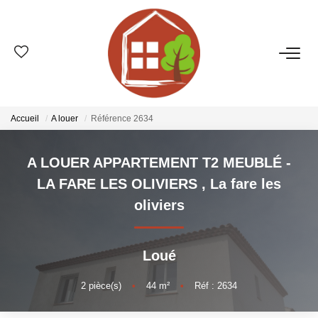
VENTES
ESTIMATION
Accueil
A louer
Référence 2634
LOCATIONS
A LOUER APPARTEMENT T2 MEUBLÉ -
LA FARE LES OLIVIERS
,
La fare les
GESTION
oliviers
LE GROUPE
Loué
Qui Sommes-Nous ?
2
pièce(s)
•
44
m²
•
Réf : 2634
Nos Agences