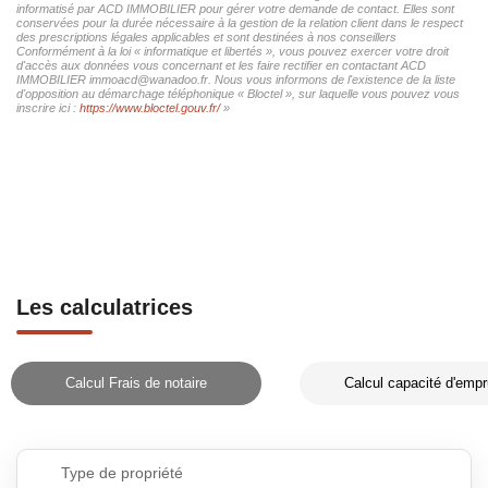
informatisé par ACD IMMOBILIER pour gérer votre demande de contact. Elles sont
conservées pour la durée nécessaire à la gestion de la relation client dans le respect
des prescriptions légales applicables et sont destinées à nos conseillers
Conformément à la loi « informatique et libertés », vous pouvez exercer votre droit
d'accès aux données vous concernant et les faire rectifier en contactant ACD
IMMOBILIER immoacd@wanadoo.fr. Nous vous informons de l'existence de la liste
d'opposition au démarchage téléphonique « Bloctel », sur laquelle vous pouvez vous
inscrire ici :
https://www.bloctel.gouv.fr/
»
Les calculatrices
Calcul Frais de notaire
Calcul capacité d'empr