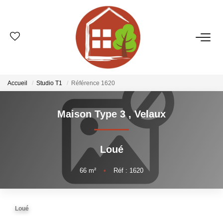
VENTES
ESTIMATION
Accueil
Studio T1
Référence 1620
LOCATIONS
Maison Type 3
,
Velaux
GESTION
Loué
LE GROUPE
66
m²
•
Réf : 1620
Qui Sommes-Nous ?
Loué
Nos Agences