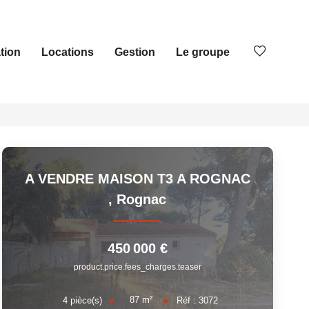
tion
Locations
Gestion
Le groupe
A VENDRE MAISON T3 A ROGNAC
,
Rognac
450 000 €
product.price.fees_charges.teaser
87
m²
4
pièce(s)
Réf :
3072