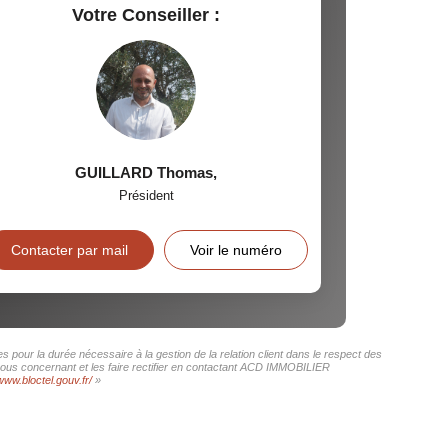
Votre Conseiller :
GUILLARD Thomas
,
Président
Contacter par mail
Voir le numéro
pour la durée nécessaire à la gestion de la relation client dans le respect des
 vous concernant et les faire rectifier en contactant ACD IMMOBILIER
www.bloctel.gouv.fr/
»