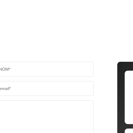
NOM*
email*