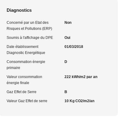
Diagnostics
Concerné par un Etat des
Non
Risques et Pollutions (ERP)
Soumis à l'affichage du DPE
Oui
Date établissement
01/03/2018
Diagnostic Energétique
Consommation énergie
D
primaire
Valeur consommation
222 kWh/m2 par an
énergie finale
Gaz Effet de Serre
B
Valeur Gaz Effet de serre
10 Kg CO2/m2/an