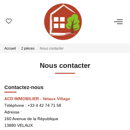
VENTES
ESTIMATION
Accueil
2 pièces
Nous contacter
LOCATIONS
Nous contacter
GESTION
Contactez-nous
LE GROUPE
ACD IMMOBILIER - Velaux Village
Téléphone :
+33 4 42 74 71 58
Adresse :
Qui Sommes-Nous ?
160 Avenue de la République
Nos Agences
13880
VELAUX