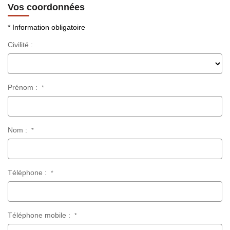
Notre Équipe
Vos coordonnées
Nos Actualités
* Information obligatoire
Avis Clients
Civilité :
Contact
Prénom :
*
Nom :
*
Téléphone :
*
Téléphone mobile :
*